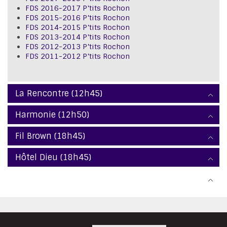
FDS 2016-2017
P’tits Rochon
FDS 2015-2016
P’tits Rochon
FDS 2014-2015
P’tits Rochon
FDS 2013-2014
P’tits Rochon
FDS 2012-2013
P’tits Rochon
FDS 2011-2012
P’tits Rochon
La Rencontre (12h45)
Harmonie (12h50)
Fil Brown (18h45)
Hôtel Dieu (18h45)