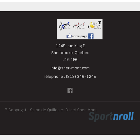
1245, rue King E
Sherbrooke, Québec
J1G 1E6
info@sher-mont.com
Téléphone : (819) 346-1245
©
Copyright - Salon de Quilles et Billard Sher-Mont